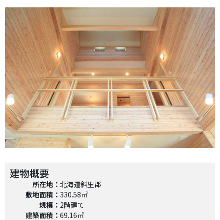
建物概要
所在地：
北海道斜里郡
敷地面積：
330.58㎡
規模：
2階建て
建築面積：
69.16㎡