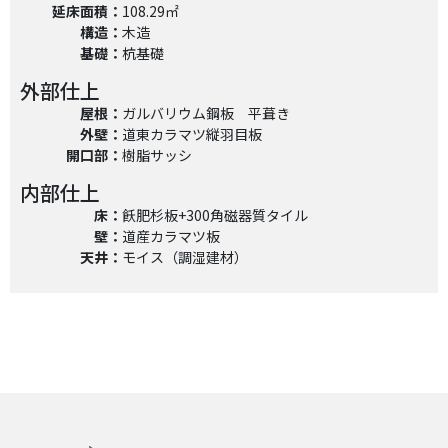
延床面積：
108.29㎡
構造：
木造
基礎：
杭基礎
外部仕上
屋根：
ガルバリウム鋼板 平葺き
外壁：
道東カラマツ縦羽目板
開口部：
樹脂サッシ
内部仕上
床：
飫肥杉板+300角磁器質タイル
壁：
道産カラマツ板
天井：
モイス（調湿建材）